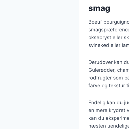
smag
Boeuf bourguigno
smagspræferencer
oksebryst eller sk
svinekød eller l
Derudover kan du t
Gulerødder, champ
rodfrugter som pa
farve og tekstur ti
Endelig kan du ju
en mere krydret ve
kan du eksperimen
næsten uendelige,