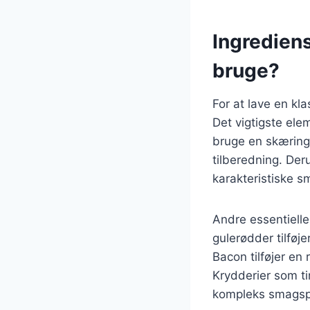
Ingrediens
bruge?
For at lave en k
Det vigtigste ele
bruge en skæring
tilberedning. Der
karakteristiske s
Andre essentielle
gulerødder tilfø
Bacon tilføjer en
Krydderier som ti
kompleks smagspr