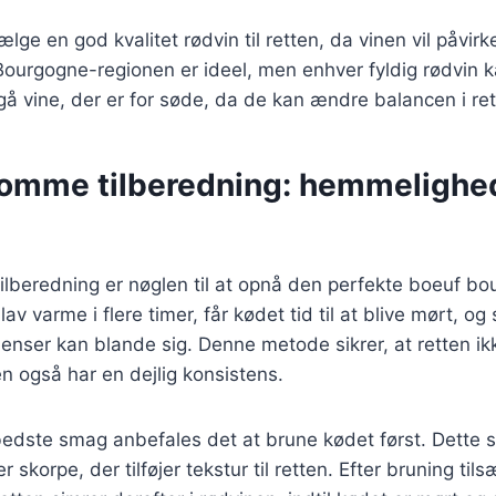
vælge en god kvalitet rødvin til retten, da vinen vil påvir
Bourgogne-regionen er ideel, men enhver fyldig rødvin 
å vine, der er for søde, da de kan ændre balancen i ret
omme tilberedning: hemmelighe
lberedning er nøglen til at opnå den perfekte boeuf bo
lav varme i flere timer, får kødet tid til at blive mørt, 
dienser kan blande sig. Denne metode sikrer, at retten ik
 også har en dejlig konsistens.
bedste smag anbefales det at brune kødet først. Dette 
skorpe, der tilføjer tekstur til retten. Efter bruning til