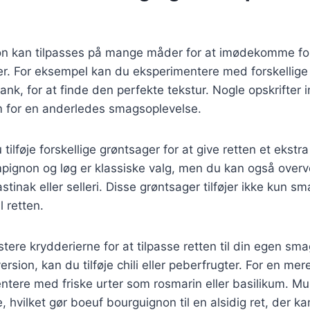
n kan tilpasses på mange måder for at imødekomme for
. For eksempel kan du eksperimentere med forskellige
ank, for at finde den perfekte tekstur. Nogle opskrifter 
am for en anderledes smagsoplevelse.
ilføje forskellige grøntsager for at give retten et ekstr
ignon og løg er klassiske valg, men du kan også overve
stinak eller selleri. Disse grøntsager tilføjer ikke kun 
l retten.
stere krydderierne for at tilpasse retten til din egen sm
rsion, kan du tilføje chili eller peberfrugter. For en mer
tere med friske urter som rosmarin eller basilikum. Mu
 hvilket gør boeuf bourguignon til en alsidig ret, der ka