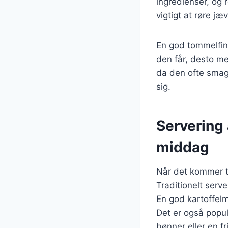
ingredienser, og r
vigtigt at røre j
En god tommelfinge
den får, desto me
da den ofte smage
sig.
Servering 
middag
Når det kommer ti
Traditionelt serv
En god kartoffel
Det er også popu
bønner eller en fr