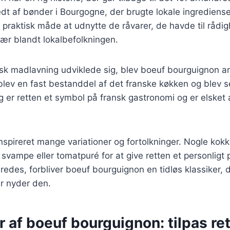
redt af bønder i Bourgogne, der brugte lokale ingredien
n praktisk måde at udnytte de råvarer, de havde til rådig
lær blandt lokalbefolkningen.
ansk madlavning udviklede sig, blev boeuf bourguignon 
lev en fast bestanddel af det franske køkken og blev se
ag er retten et symbol på fransk gastronomi og er elsket
nspireret mange variationer og fortolkninger. Nogle kokke
svampe eller tomatpuré for at give retten et personligt
redes, forbliver boeuf bourguignon en tidløs klassiker, d
r nyder den.
r af boeuf bourguignon: tilpas rett