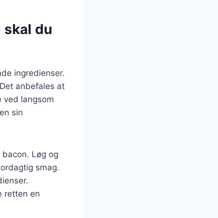
 skal du
de ingredienser.
 Det anbefales at
re ved langsom
en sin
g bacon. Løg og
jordagtig smag.
dienser.
e retten en