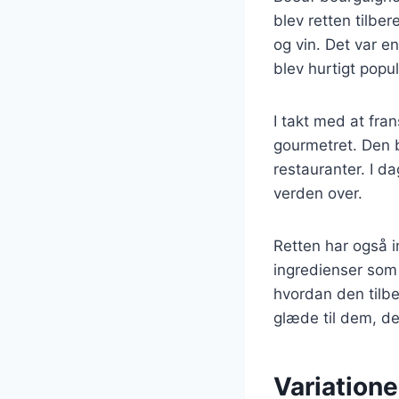
blev retten tilbe
og vin. Det var e
blev hurtigt popu
I takt med at fr
gourmetret. Den b
restauranter. I d
verden over.
Retten har også i
ingredienser som 
hvordan den tilbe
glæde til dem, de
Variatione