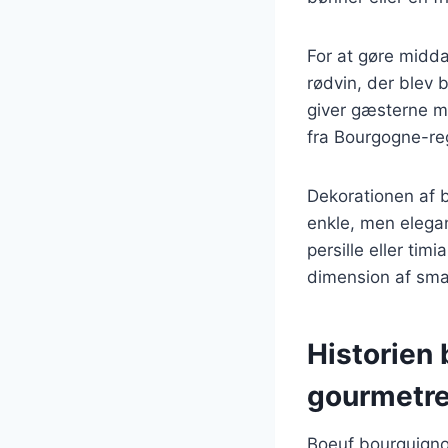
For at gøre midda
rødvin, der blev 
giver gæsterne m
fra Bourgogne-reg
Dekorationen af b
enkle, men elegant
persille eller tim
dimension af smag
Historien 
gourmetre
Boeuf bourguignon 