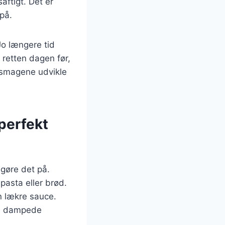
aftigt. Det er
 på.
 Jo længere tid
 retten dagen før,
e smagene udvikle
 perfekt
 gøre det på.
pasta eller brød.
n lækre sauce.
om dampede