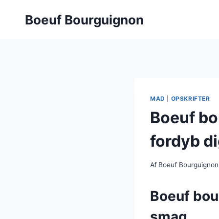
Fortsæt
Boeuf Bourguignon
til
indhold
MAD
|
OPSKRIFTER
Boeuf bo
fordyb d
Af
Boeuf Bourguignon
Boeuf bou
smag