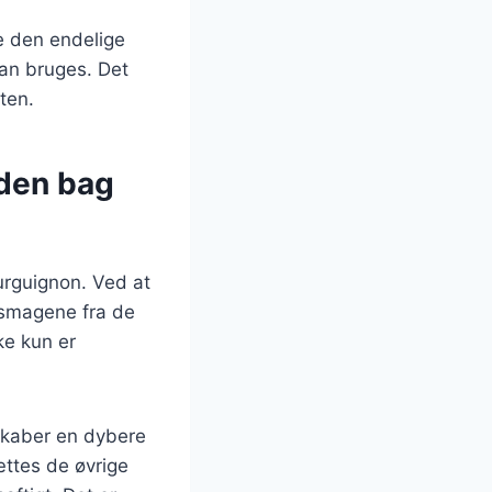
ke den endelige
kan bruges. Det
ten.
den bag
urguignon. Ved at
og smagene fra de
ke kun er
skaber en dybere
sættes de øvrige