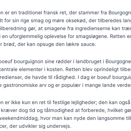
 er en traditionel fransk ret, der stammer fra Bourgog
t for sin rige smag og møre oksekød, der tilberedes lan
lberedning gør, at smagene fra ingredienserne kan træn
r i en uforglemmelig oplevelse for smagsløgene. Retten er
er brød, der kan opsuge den lækre sauce.
 boeuf bourguignon sine rødder i landbruget i Bourgogn
centrale elementer i kosten. Retten blev oprindeligt tilb
redienser, de havde til rådighed. I dag er boeuf bourgu
ke gastronomiske arv og er populær i mange lande verde
 er ikke kun en ret til festlige lejligheder; den kan og
kræver dog tid og tålmodighed at forberede, hvilket gør
en weekendmiddag, hvor man kan nyde den langsomme ti
r, der udvikler sig undervejs.