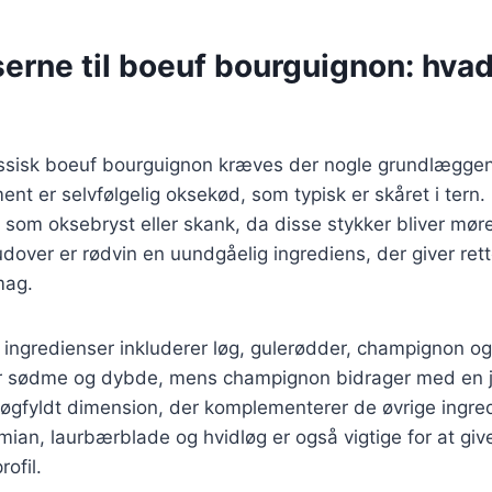
erne til boeuf bourguignon: hvad
lassisk boeuf bourguignon kræves der nogle grundlæggen
ment er selvfølgelig oksekød, som typisk er skåret i tern.
 som oksebryst eller skank, da disse stykker bliver mø
udover er rødvin en uundgåelig ingrediens, der giver rett
mag.
 ingredienser inkluderer løg, gulerødder, champignon o
jer sødme og dybde, mens champignon bidrager med en 
 røgfyldt dimension, der komplementerer de øvrige ingre
mian, laurbærblade og hvidløg er også vigtige for at giv
ofil.