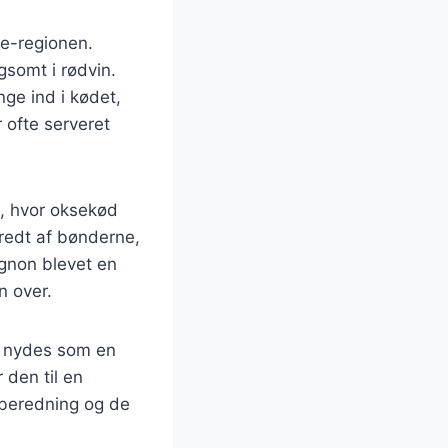
ne-regionen.
gsomt i rødvin.
ge ind i kødet,
 ofte serveret
e, hvor oksekød
eredt af bønderne,
ignon blevet en
n over.
så nydes som en
 den til en
lberedning og de