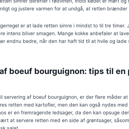
etten simrer derefter i rødvinen, indtil kødet er mørt og s
ævnligt og justere varmen for at undgå, at retten brænder
rregel er at lade retten simre i mindst to til tre timer.
re intens bliver smagen. Mange kokke anbefaler at lave
r endnu bedre, når den har haft tid til at hvile og lad
af boeuf bourguignon: tips til en
l servering af boeuf bourguignon, er der flere måder at
eres retten med kartofler, men den kan også nydes med 
mos er en fremragende ledsager, da den kan opsuge de
lært at servere retten med en side af grøntsager, sås
isk salat.