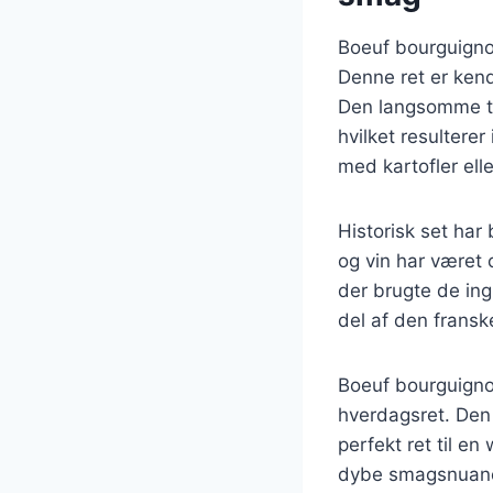
Boeuf bourguignon
Denne ret er kend
Den langsomme ti
hvilket resultere
med kartofler ell
Historisk set har
og vin har været 
der brugte de ing
del af den frans
Boeuf bourguignon
hverdagsret. Den 
perfekt ret til 
dybe smagsnuance