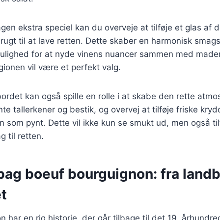
gen ekstra speciel kan du overveje at tilføje et glas a
brugt til at lave retten. Dette skaber en harmonisk smag
ulighed for at nyde vinens nuancer sammen med maden
ionen vil være et perfekt valg.
ordet kan også spille en rolle i at skabe den rette atm
e tallerkener og bestik, og overvej at tilføje friske kry
ian som pynt. Dette vil ikke kun se smukt ud, men også ti
 til retten.
bag boeuf bourguignon: fra landbr
t
har en rig historie, der går tilbage til det 19. århundre