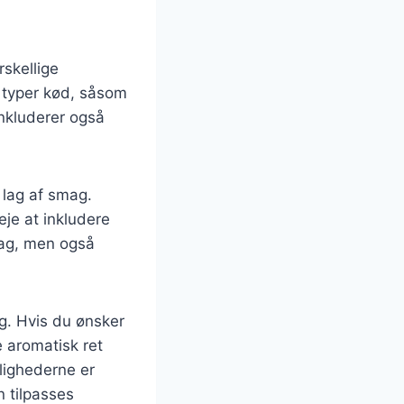
skellige
 typer kød, såsom
inkluderer også
a lag af smag.
je at inkludere
smag, men også
ag. Hvis du ønsker
e aromatisk ret
lighederne er
n tilpasses