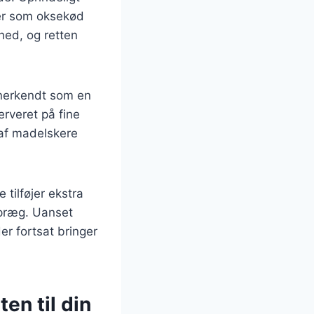
ser som oksekød
hed, og retten
anerkendt som en
rveret på fine
 af madelskere
 tilføjer ekstra
 præg. Uanset
er fortsat bringer
en til din