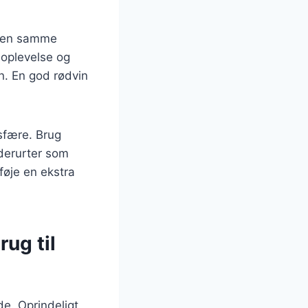
f den samme
soplevelse og
. En god rødvin
osfære. Brug
dderurter som
lføje en ekstra
ug til
de. Oprindeligt