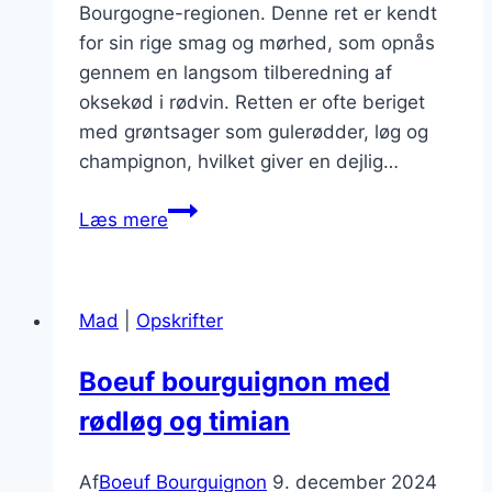
Bourgogne-regionen. Denne ret er kendt
for sin rige smag og mørhed, som opnås
gennem en langsom tilberedning af
oksekød i rødvin. Retten er ofte beriget
med grøntsager som gulerødder, løg og
champignon, hvilket giver en dejlig…
Boeuf
Læs mere
Bourguignon
med
tomatpuré
Mad
|
Opskrifter
og
krydderurter
Boeuf bourguignon med
rødløg og timian
Af
Boeuf Bourguignon
9. december 2024