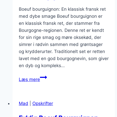
Boeuf bourguignon: En klassisk fransk ret
med dybe smage Boeuf bourguignon er
en klassisk fransk ret, der stammer fra
Bourgogne-regionen. Denne ret er kendt
for sin rige smag og møre oksekød, der
simrer i rødvin sammen med grøntsager
og krydderurter. Traditionelt set er retten
lavet med en god bourgognevin, som giver
en dyb og kompleks…
Boeuf
Læs mere
bourguignon
med
rødløg
Mad
|
Opskrifter
og
timian