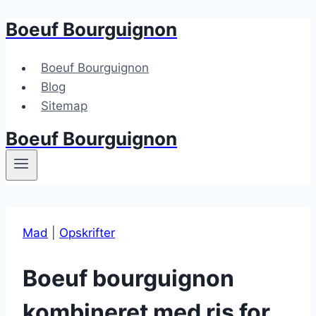
Boeuf Bourguignon
Fortsæt
til
indhold
Boeuf Bourguignon
Blog
Sitemap
Boeuf Bourguignon
Mad
|
Opskrifter
Boeuf bourguignon
kombineret med ris for