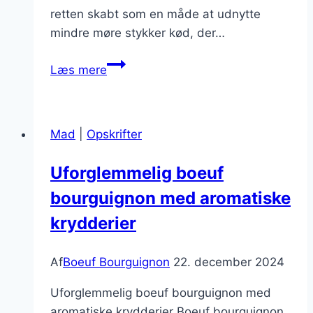
retten skabt som en måde at udnytte
mindre møre stykker kød, der…
Boeuf
Læs mere
Bourguignon
tilberedt
i
Mad
|
Opskrifter
gryde
som
Uforglemmelig boeuf
bedstefar
bourguignon med aromatiske
lavede
det
krydderier
Af
Boeuf Bourguignon
22. december 2024
Uforglemmelig boeuf bourguignon med
aromatiske krydderier Boeuf bourguignon