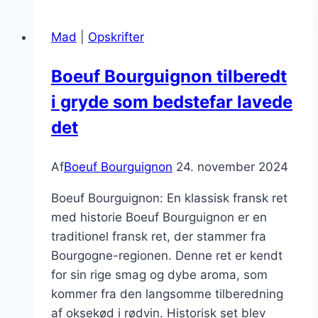
Bourguignon
med
Mad
|
Opskrifter
selleri
og
Boeuf Bourguignon tilberedt
peberrod
i gryde som bedstefar lavede
det
Af
Boeuf Bourguignon
24. november 2024
Boeuf Bourguignon: En klassisk fransk ret
med historie Boeuf Bourguignon er en
traditionel fransk ret, der stammer fra
Bourgogne-regionen. Denne ret er kendt
for sin rige smag og dybe aroma, som
kommer fra den langsomme tilberedning
af oksekød i rødvin. Historisk set blev