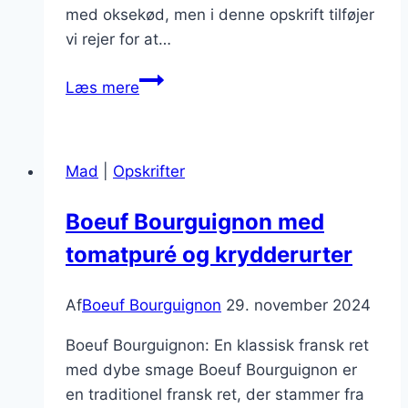
med oksekød, men i denne opskrift tilføjer
vi rejer for at…
Boeuf
Læs mere
bourguignon
med
rejer
Mad
|
Opskrifter
til
en
Boeuf Bourguignon med
spændende
tomatpuré og krydderurter
vri
Af
Boeuf Bourguignon
29. november 2024
Boeuf Bourguignon: En klassisk fransk ret
med dybe smage Boeuf Bourguignon er
en traditionel fransk ret, der stammer fra