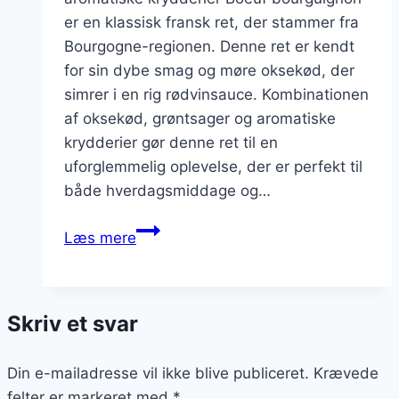
er en klassisk fransk ret, der stammer fra
Bourgogne-regionen. Denne ret er kendt
for sin dybe smag og møre oksekød, der
simrer i en rig rødvinsauce. Kombinationen
af oksekød, grøntsager og aromatiske
krydderier gør denne ret til en
uforglemmelig oplevelse, der er perfekt til
både hverdagsmiddage og…
Uforglemmelig
Læs mere
boeuf
bourguignon
med
Skriv et svar
aromatiske
krydderier
Din e-mailadresse vil ikke blive publiceret.
Krævede
felter er markeret med
*