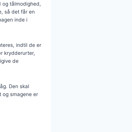
d og tålmodighed,
, så det får en
magen inde i
eres, indtil de er
r krydderurter,
rigive de
låg. Den skal
ørt og smagene er
n