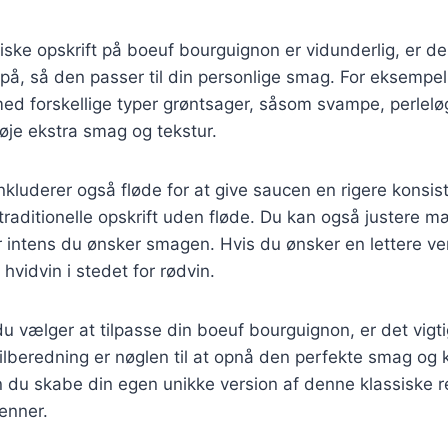
iske opskrift på boeuf bourguignon er vidunderlig, er 
n på, så den passer til din personlige smag. For eksempe
ed forskellige typer grøntsager, såsom svampe, perlelø
lføje ekstra smag og tekstur.
inkluderer også fløde for at give saucen en rigere konsi
n traditionelle opskrift uden fløde. Du kan også justere 
 intens du ønsker smagen. Hvis du ønsker en lettere ve
hvidvin i stedet for rødvin.
 vælger at tilpasse din boeuf bourguignon, er det vigti
lberedning er nøglen til at opnå den perfekte smag og 
kan du skabe din egen unikke version af denne klassiske r
enner.