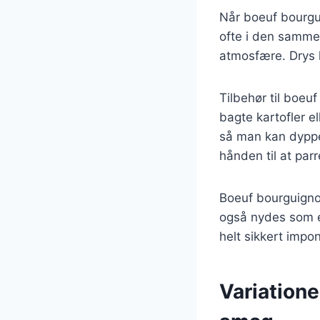
Når boeuf bourgui
ofte i den samme 
atmosfære. Drys li
Tilbehør til boeu
bagte kartofler e
så man kan dyppe 
hånden til at par
Boeuf bourguignon
også nydes som e
helt sikkert imp
Variatione