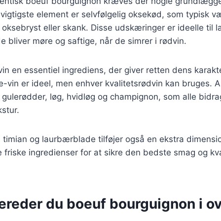
utentisk boeuf bourguignon kræves der nogle grundlæg
 vigtigste element er selvfølgelig oksekød, som typisk v
ksebryst eller skank. Disse udskæringer er ideelle til 
e bliver møre og saftige, når de simrer i rødvin.
in en essentiel ingrediens, der giver retten dens karakt
-vin er ideel, men enhver kvalitetsrødvin kan bruges. A
 gulerødder, løg, hvidløg og champignon, som alle bidrage
stur.
timian og laurbærblade tilføjer også en ekstra dimension
e friske ingredienser for at sikre den bedste smag og kva
bereder du boeuf bourguignon i o