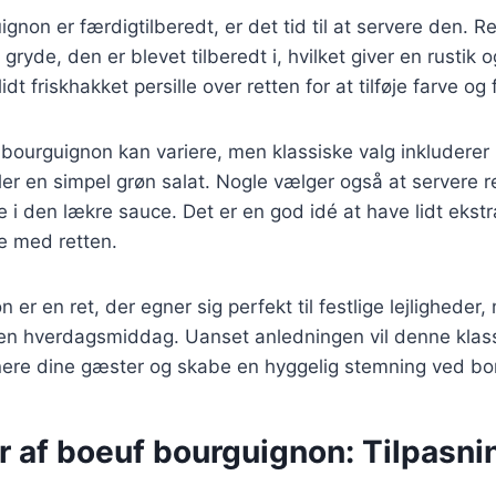
gnon er færdigtilberedt, er det tid til at servere den. 
gryde, den er blevet tilberedt i, hvilket giver en rustik
dt friskhakket persille over retten for at tilføje farve og 
f bourguignon kan variere, men klassiske valg inkluderer
ller en simpel grøn salat. Nogle vælger også at servere 
i den lækre sauce. Det er en god idé at have lidt ekstr
re med retten.
 er en ret, der egner sig perfekt til festlige lejligheder
n hverdagsmiddag. Uanset anledningen vil denne klass
onere dine gæster og skabe en hyggelig stemning ved bo
r af boeuf bourguignon: Tilpasnin