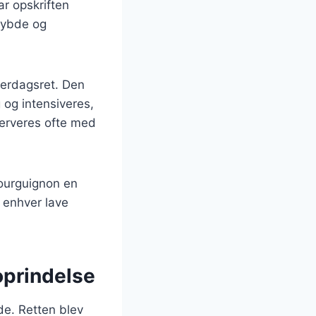
ar opskriften
 dybde og
verdagsret. Den
 og intensiveres,
serveres ofte med
ourguignon en
 enhver lave
oprindelse
ede. Retten blev