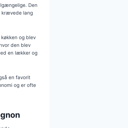
tilgængelige. Den
r krævede lang
e køkken og blev
 hvor den blev
med en lækker og
så en favorit
onomi og er ofte
ignon