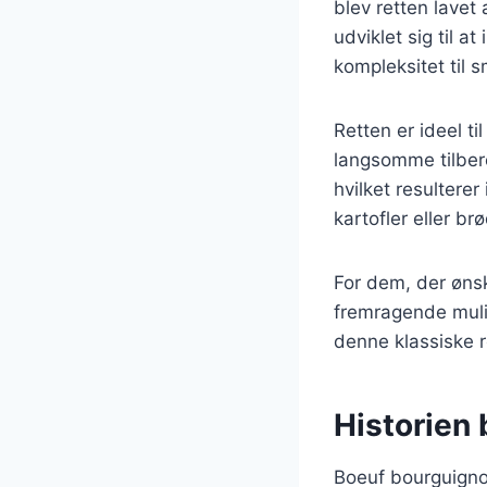
blev retten lavet 
udviklet sig til a
kompleksitet til 
Retten er ideel t
langsomme tilbere
hvilket resultere
kartofler eller b
For dem, der øns
fremragende muli
denne klassiske 
Historien
Boeuf bourguignon