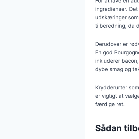
For at lave en a
ingredienser. Det
udskæringer som o
tilberedning, da d
Derudover er rødv
En god Bourgogne
inkluderer bacon,
dybe smag og tek
Krydderurter som 
er vigtigt at vælg
færdige ret.
Sådan til