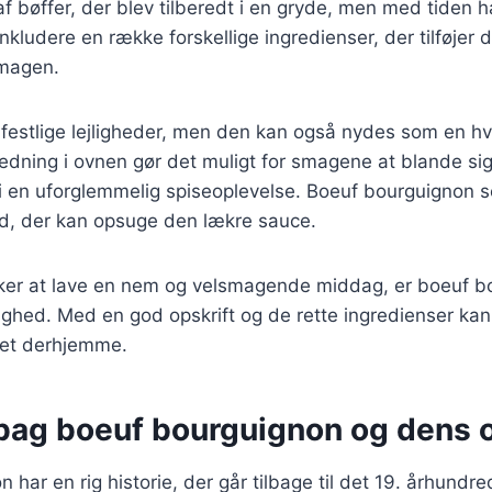
af bøffer, der blev tilberedt i en gryde, men med tiden h
t inkludere en række forskellige ingredienser, der tilføjer
smagen.
il festlige lejligheder, men den kan også nydes som en h
dning i ovnen gør det muligt for smagene at blande sig
r i en uforglemmelig spiseoplevelse. Boeuf bourguignon 
rød, der kan opsuge den lækre sauce.
ker at lave en nem og velsmagende middag, er boeuf b
ghed. Med en god opskrift og de rette ingredienser kan
ret derhjemme.
 bag boeuf bourguignon og dens 
 har en rig historie, der går tilbage til det 19. århundr