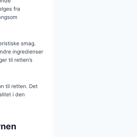
gende
ælges fra
langsom
eristiske smag.
ndre ingredienser
r til retten’s
 til retten. Det
litet i den
vnen