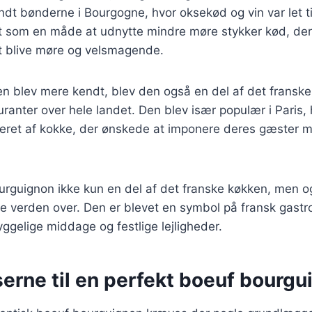
ndt bønderne i Bourgogne, hvor oksekød og vin var let 
edt som en måde at udnytte mindre møre stykker kød, de
at blive møre og velsmagende.
ten blev mere kendt, blev den også en del af det fransk
uranter over hele landet. Den blev især populær i Paris,
ineret af kokke, der ønskede at imponere deres gæster 
urguignon ikke kun en del af det franske køkken, men og
e verden over. Den er blevet en symbol på fransk gastr
gelige middage og festlige lejligheder.
erne til en perfekt boeuf bourgu