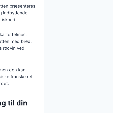
Retten præsenteres
 og indbydende
friskhed.
 kartoffelmos,
retten med brød,
a rødvin ved
, men den kan
iske franske ret
rdet.
g til din