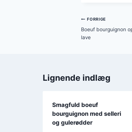
Indlægsnavi
FORRIGE
Boeuf bourguignon op
lave
Lignende indlæg
Smagfuld boeuf
bourguignon med selleri
og gulerødder