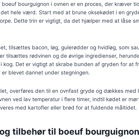
 boeuf bourguignon i ovnen er en proces, der kræver ti
 det hele værd. Start med at brune oksekødet i en gryde
orpe. Dette trin er vigtigt, da det hjælper med at låse s
et, tilsættes bacon, løg, gulerødder og hvidløg, som saut
ter tilsættes rødvinen og de øvrige ingredienser, herunde
i kog. Det er vigtigt at skrabe bunden af gryden for at f
 er blevet dannet under stegningen.
let, overføres den til en ovnfast gryde og dækkes med 
ovnen ved lav temperatur i flere timer, indtil kødet er m
veres med kartofler eller brød for at fuldende måltidet.
og tilbehør til boeuf bourguigno