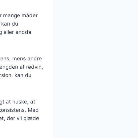
der mange måder
l kan du
g eller endda
stens, mens andre
mængden af rødvin,
rsion, kan du
gt at huske, at
konsistens. Med
et, der vil glæde