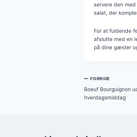
servere den med e
salat, der komple
For at fuldende 
afslutte med en le
på dine gæster og
Indlægsnavi
FORRIGE
Boeuf Bourguignon ude
hverdagsmiddag