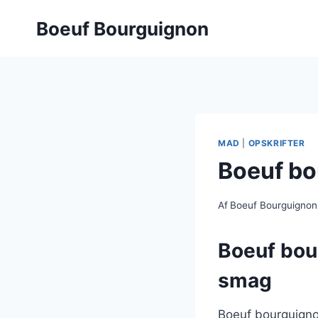
Fortsæt
Boeuf Bourguignon
til
indhold
MAD
|
OPSKRIFTER
Boeuf bo
Af
Boeuf Bourguignon
Boeuf bou
smag
Boeuf bourguignon