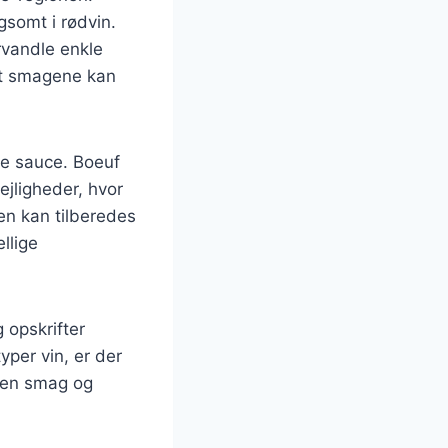
gsomt i rødvin.
rvandle enkle
at smagene kan
re sauce. Boeuf
ejligheder, hvor
n kan tilberedes
ellige
 opskrifter
yper vin, er der
egen smag og