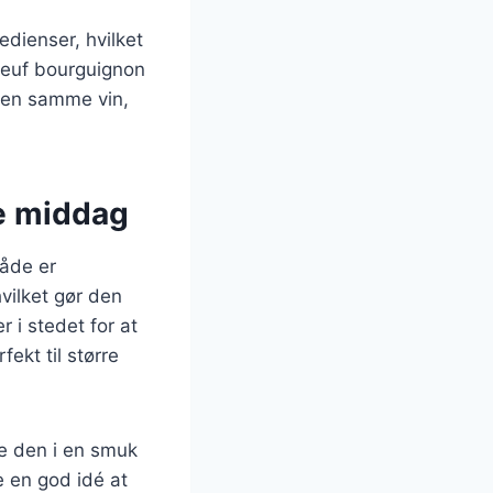
edienser, hvilket
boeuf bourguignon
 den samme vin,
de middag
både er
vilket gør den
 i stedet for at
fekt til større
re den i en smuk
e en god idé at