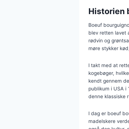
Historien
Boeuf bourguignon 
blev retten lavet
rødvin og grøntsa
møre stykker kød
I takt med at ret
kogebøger, hvilket
kendt gennem den 
publikum i USA i 
denne klassiske 
I dag er boeuf bo
madelskere verde
også den kultur,