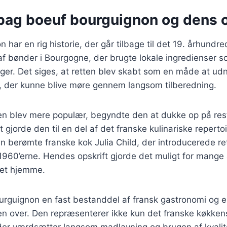
 bag boeuf bourguignon og dens 
har en rig historie, der går tilbage til det 19. århundre
 af bønder i Bourgogne, der brugte lokale ingredienser 
ger. Det siges, at retten blev skabt som en måde at ud
, der kunne blive møre gennem langsom tilberedning.
ten blev mere populær, begyndte den at dukke op på res
 gjorde den til en del af det franske kulinariske reperto
berømte franske kok Julia Child, der introducerede rett
1960’erne. Hendes opskrift gjorde det muligt for mange
ret hjemme.
urguignon en fast bestanddel af fransk gastronomi og er
n over. Den repræsenterer ikke kun det franske køkkens
 der værdsætter langsom madlavning og brugen af kvalit