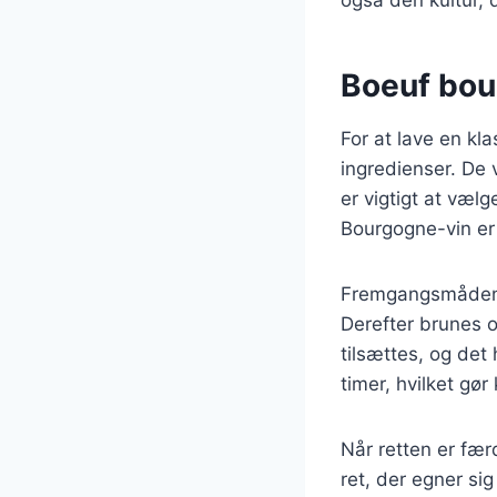
Boeuf bour
For at lave en k
ingredienser. De 
er vigtigt at vælg
Bourgogne-vin er 
Fremgangsmåden b
Derefter brunes o
tilsættes, og det
timer, hvilket gø
Når retten er fær
ret, der egner si