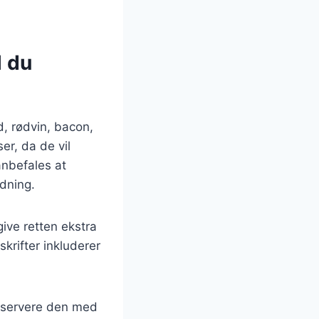
l du
, rødvin, bacon,
er, da de vil
anbefales at
edning.
ive retten ekstra
krifter inkluderer
er servere den med