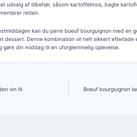
t udvalg af tilbehør, såsom kartoffelmos, bagte kartofle
menterer retten.
festmiddagen kan du parre boeuf bourguignon med en g
t dessert. Denne kombination vil helt sikkert efterlade e
 gøre din middag til en uforglemmelig oplevelse.
gation
n vin til
Boeuf bourguignon la