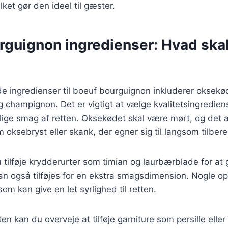
ket gør den ideel til gæster.
rguignon ingredienser: Hvad ska
 ingredienser til boeuf bourguignon inkluderer oksekød
g champignon. Det er vigtigt at vælge kvalitetsingrediens
lige smag af retten. Oksekødet skal være mørt, og det 
 oksebryst eller skank, der egner sig til langsom tilber
tilføje krydderurter som timian og laurbærblade for at g
n også tilføjes for en ekstra smagsdimension. Nogle ops
om kan give en let syrlighed til retten.
ten kan du overveje at tilføje garniture som persille ell