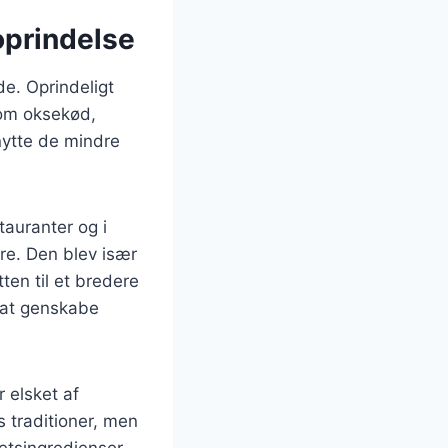
oprindelse
de. Oprindeligt
som oksekød,
nytte de mindre
tauranter og i
ire. Den blev især
en til et bredere
 at genskabe
 elsket af
 traditioner, men
etsingredienser.