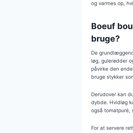
og varmes op, hvil
Boeuf bou
bruge?
De grundlæggende
løg, gulerødder o
påvirke den ende
bruge stykker som
Derudover kan du 
dybde. Hvidløg ka
også tomatpuré, s
For at servere ret