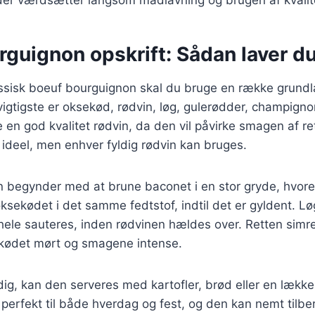
guignon opskrift: Sådan laver du
lassisk boeuf bourguignon skal du bruge en række grun
vigtigste er oksekød, rødvin, løg, gulerødder, champign
e en god kvalitet rødvin, da den vil påvirke smagen af re
ideel, men enhver fyldig rødvin kan bruges.
egynder med at brune baconet i en stor gryde, hvoref
ksekødet i det samme fedtstof, indtil det er gyldent. L
 hele sauteres, inden rødvinen hældes over. Retten simrer
r kødet mørt og smagene intense.
dig, kan den serveres med kartofler, brød eller en lækker
g perfekt til både hverdag og fest, og den kan nemt tilbe