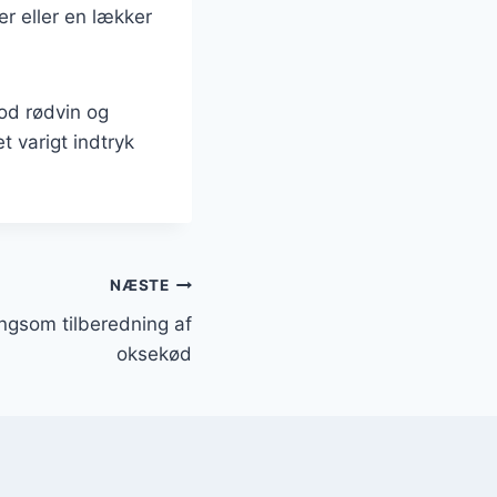
r eller en lækker
od rødvin og
t varigt indtryk
NÆSTE
ngsom tilberedning af
oksekød