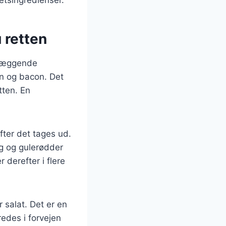
 retten
dlæggende
on og bacon. Det
tten. En
ter det tages ud.
øg og gulerødder
 derefter i flere
 salat. Det er en
redes i forvejen