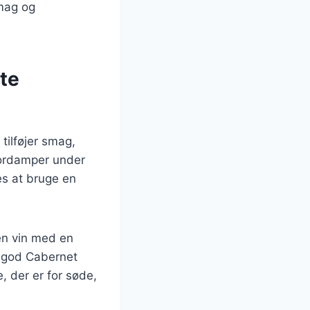
smag og
te
tilføjer smag,
fordamper under
es at bruge en
 en vin med en
n god Cabernet
, der er for søde,