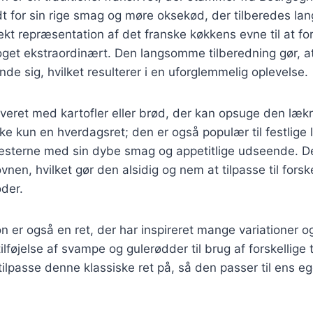
t for sin rige smag og møre oksekød, der tilberedes lan
ekt repræsentation af det franske køkkens evne til at fo
noget ekstraordinært. Den langsomme tilberedning gør, 
nde sig, hvilket resulterer i en uforglemmelig oplevelse.
rveret med kartofler eller brød, der kan opsuge den læk
ke kun en hverdagsret; den er også populær til festlige l
sterne med sin dybe smag og appetitlige udseende. De
 ovnen, hvilket gør den alsidig og nem at tilpasse til forsk
der.
 er også en ret, der har inspireret mange variationer og
ilføjelse af svampe og gulerødder til brug af forskellige t
ilpasse denne klassiske ret på, så den passer til ens 