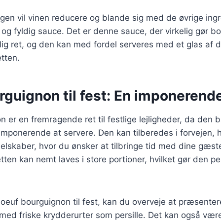
gen vil vinen reducere og blande sig med de øvrige ingr
og fyldig sauce. Det er denne sauce, der virkelig gør 
lig ret, og den kan med fordel serveres med et glas af
etten.
rguignon til fest: En imponeren
 er en fremragende ret til festlige lejligheder, da den 
ponerende at servere. Den kan tilberedes i forvejen, h
selskaber, hvor du ønsker at tilbringe tid med dine gæster
tten kan nemt laves i store portioner, hvilket gør den per
oeuf bourguignon til fest, kan du overveje at præsente
med friske krydderurter som persille. Det kan også vær