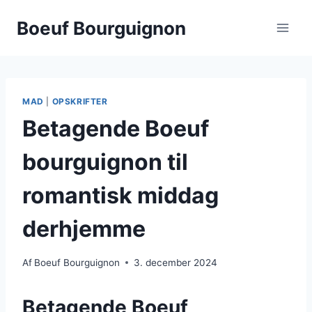
Fortsæt
Boeuf Bourguignon
til
indhold
MAD
|
OPSKRIFTER
Betagende Boeuf
bourguignon til
romantisk middag
derhjemme
Af
Boeuf Bourguignon
3. december 2024
Betagende Boeuf