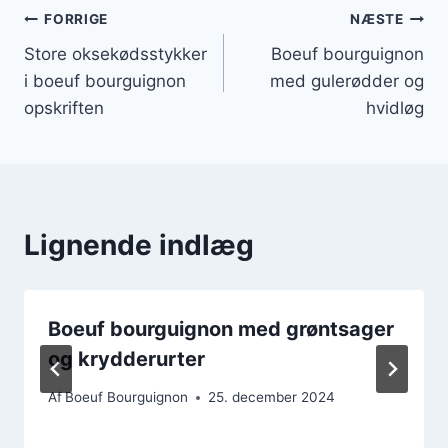
Indlægsnavigation
FORRIGE
NÆSTE
Store oksekødsstykker
Boeuf bourguignon
i boeuf bourguignon
med gulerødder og
opskriften
hvidløg
Lignende indlæg
Boeuf bourguignon med grøntsager
og krydderurter
Af
Boeuf Bourguignon
25. december 2024